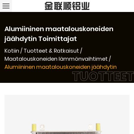
Alumiininen maatalouskoneiden
jäähdytin Toimittajat
Kotiin
/
Tuotteet & Ratkaisut
/
Maatalouskoneiden lämmönvaihtimet
/
Alumiininen maatalouskoneiden jäähdytin
TUOTTEET