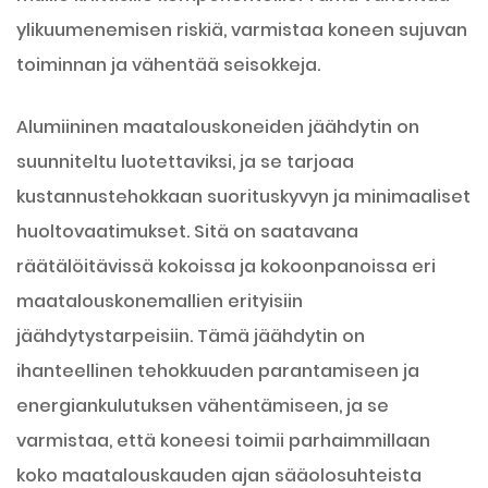
ylikuumenemisen riskiä, ​​varmistaa koneen sujuvan
toiminnan ja vähentää seisokkeja.
Alumiininen maatalouskoneiden jäähdytin on
suunniteltu luotettaviksi, ja se tarjoaa
kustannustehokkaan suorituskyvyn ja minimaaliset
huoltovaatimukset. Sitä on saatavana
räätälöitävissä kokoissa ja kokoonpanoissa eri
maatalouskonemallien erityisiin
jäähdytystarpeisiin. Tämä jäähdytin on
ihanteellinen tehokkuuden parantamiseen ja
energiankulutuksen vähentämiseen, ja se
varmistaa, että koneesi toimii parhaimmillaan
koko maatalouskauden ajan sääolosuhteista