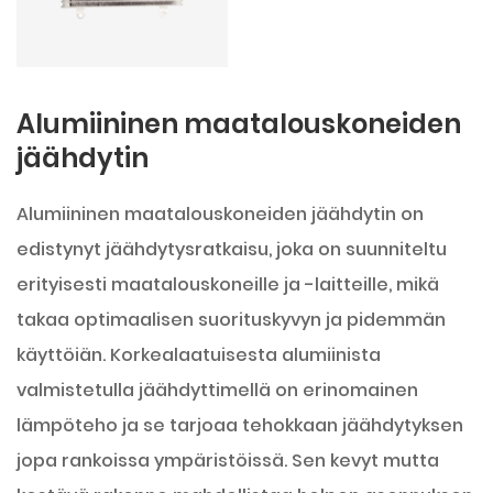
Alumiininen maatalouskoneiden
jäähdytin
Alumiininen maatalouskoneiden jäähdytin on
edistynyt jäähdytysratkaisu, joka on suunniteltu
erityisesti maatalouskoneille ja -laitteille, mikä
takaa optimaalisen suorituskyvyn ja pidemmän
käyttöiän. Korkealaatuisesta alumiinista
valmistetulla jäähdyttimellä on erinomainen
lämpöteho ja se tarjoaa tehokkaan jäähdytyksen
jopa rankoissa ympäristöissä. Sen kevyt mutta