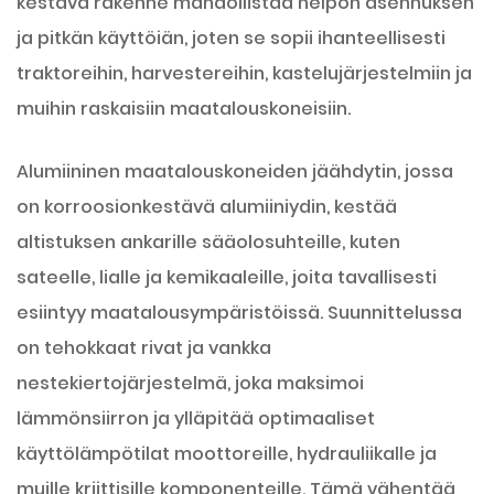
kestävä rakenne mahdollistaa helpon asennuksen
ja pitkän käyttöiän, joten se sopii ihanteellisesti
traktoreihin, harvestereihin, kastelujärjestelmiin ja
muihin raskaisiin maatalouskoneisiin.
Alumiininen maatalouskoneiden jäähdytin, jossa
on korroosionkestävä alumiiniydin, kestää
altistuksen ankarille sääolosuhteille, kuten
sateelle, lialle ja kemikaaleille, joita tavallisesti
esiintyy maatalousympäristöissä. Suunnittelussa
on tehokkaat rivat ja vankka
nestekiertojärjestelmä, joka maksimoi
lämmönsiirron ja ylläpitää optimaaliset
käyttölämpötilat moottoreille, hydrauliikalle ja
muille kriittisille komponenteille. Tämä vähentää