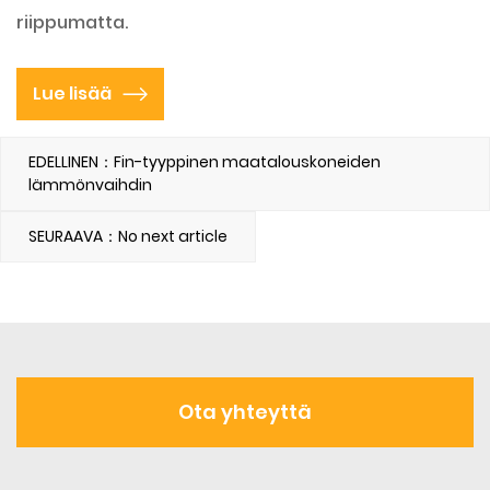
riippumatta.
Lue lisää
EDELLINEN：Fin-tyyppinen maatalouskoneiden
lämmönvaihdin
SEURAAVA：No next article
Ota yhteyttä