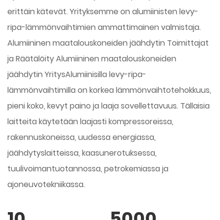
erittäin kätevät. Yrityksemme on alumiinisten levy-
ripa-lämmönvaihtimien ammattimainen valmistaja.
Alumiininen maatalouskoneiden jäähdytin Toimittajat
ja
Räätälöity Alumiininen maatalouskoneiden
jäähdytin Yritys
Alumiinisilla levy-ripa-
lämmönvaihtimilla on korkea lämmönvaihtotehokkuus,
pieni koko, kevyt paino ja laaja sovellettavuus. Tällaisia
laitteita käytetään laajasti kompressoreissa,
rakennuskoneissa, uudessa energiassa,
jäähdytyslaitteissa, kaasunerotuksessa,
tuulivoimantuotannossa, petrokemiassa ja
ajoneuvotekniikassa.
10
5000