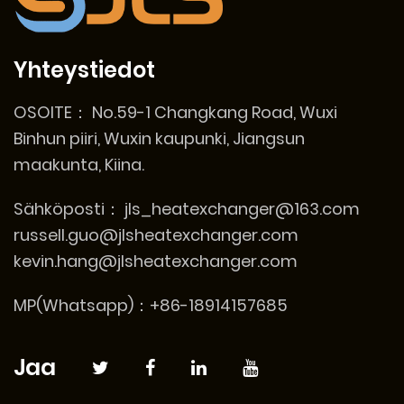
Yhteystiedot
OSOITE：
No.59-1 Changkang Road, Wuxi
Binhun piiri, Wuxin kaupunki, Jiangsun
maakunta, Kiina.
Sähköposti：
jls_heatexchanger@163.com
russell.guo@jlsheatexchanger.com
kevin.hang@jlsheatexchanger.com
MP(Whatsapp)：+86-18914157685
Jaa