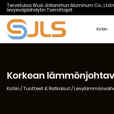
Tervetuloa Wuxi Jinlianshun Aluminum Co., Ltd:
levyeväjäähdytin Toimittajat
Kotiin
Korkean lämmönjohtavu
Kotiin
/
Tuotteet & Ratkaisut
/
Levylämmönvaih