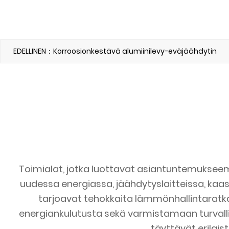
EDELLINEN：Korroosionkestävä alumiinilevy-eväjäähdytin
Toimialat, jotka luottavat asiantuntemukseem
uudessa energiassa, jäähdytyslaitteissa, ka
tarjoavat tehokkaita lämmönhallintaratka
energiankulutusta sekä varmistamaan turval
täyttävät erilais