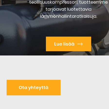
teollisuuskompressori, tuotteemme
tarjoavat luotettavia
lämmönhallintaratkaisuja.
Lue lisää
Ota yhteyttä