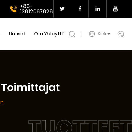
+86-
13812067828
o
Uutiset
Ota Yhteyttä
Kieli
Toimittajat
in
TUOTTEET