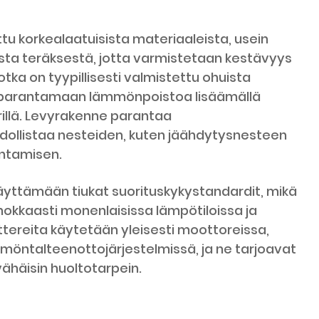
tu korkealaatuisista materiaaleista, usein
sta teräksestä, jotta varmistetaan kestävyys
otka on tyypillisesti valmistettu ohuista
tu parantamaan lämmönpoistoa lisäämällä
illä. Levyrakenne parantaa
ollistaa nesteiden, kuten jäähdytysnesteen
entamisen.
äyttämään tiukat suorituskykystandardit, mikä
hokkaasti monenlaisissa lämpötiloissa ja
tereita käytetään yleisesti moottoreissa,
ämmöntalteenottojärjestelmissä, ja ne tarjoavat
ähäisin huoltotarpein.