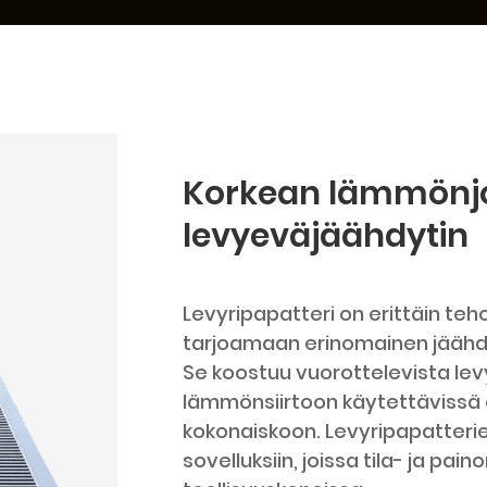
Korkean lämmönj
levyeväjäähdytin
Levyripapatteri on erittäin te
tarjoamaan erinomainen jäähd
Se koostuu vuorottelevista levyi
lämmönsiirtoon käytettävissä 
kokonaiskoon. Levyripapatterien
sovelluksiin, joissa tila- ja paino