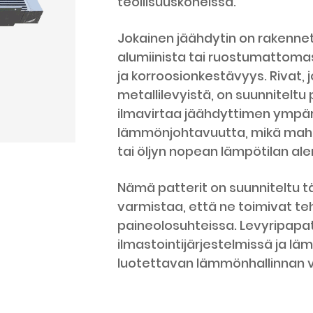
teollisuuskoneissa.
Jokainen jäähdytin on rakennet
alumiinista tai ruostumattoma
ja korroosionkestävyys. Rivat, j
metallilevyistä, on suunnitel
ilmavirtaa jäähdyttimen ympär
lämmönjohtavuutta, mikä mahd
tai öljyn nopean lämpötilan al
Nämä patterit on suunniteltu t
varmistaa, että ne toimivat te
paineolosuhteissa. Levyripapat
ilmastointijärjestelmissä ja l
luotettavan lämmönhallinnan v