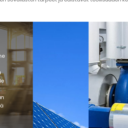
me
a
Ne
än
ää