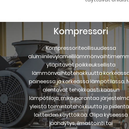
Kompressori
Kompressoriteollisuudessa
alumiinilevylamellilämmönvaihtimem
ylläpitävät poikkeuksellista
lämmönvaihtotehokkuutta korkeass
paineessa ja korkeassa lämpötilassa. 
alentavat tehokkaasti kaasun
lämpötiloja, mikä parantaa järjestelm
yleistä toimintatehokkuutta ja pident
laitteiden käyttöikää. Olipa kyseessä
jäähdytys, ilmastointi tai