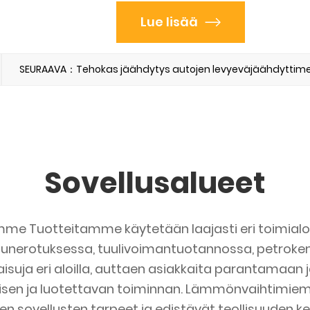
Lue lisää
SEURAAVA：Tehokas jäähdytys autojen levyeväjäähdyttim
Sovellusalueet
me Tuotteitamme käytetään laajasti eri toimialoi
asunerotuksessa, tuulivoimantuotannossa, petroke
isuja eri aloilla, auttaen asiakkaita parantamaan
lisen ja luotettavan toiminnan. Lämmönvaihtimie
ten sovellusten tarpeet ja edistävät teollisuuden k