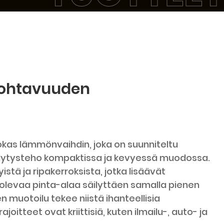
ohtavuuden
hokas lämmönvaihdin, joka on suunniteltu
ytysteho kompaktissa ja kevyessä muodossa.
stä ja ripakerroksista, jotka lisäävät
olevaa pinta-alaa säilyttäen samalla pienen
 muotoilu tekee niistä ihanteellisia
rajoitteet ovat kriittisiä, kuten ilmailu-, auto- ja