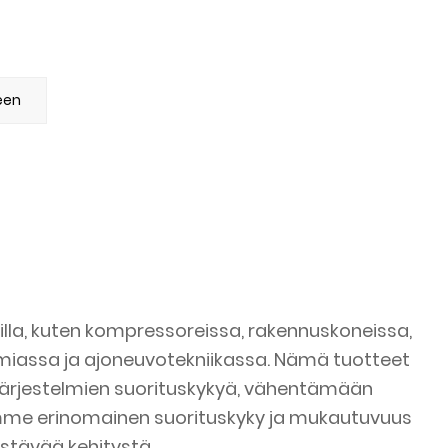
een
lla, kuten kompressoreissa, rakennuskoneissa,
miassa ja ajoneuvotekniikassa. Nämä tuotteet
 järjestelmien suorituskykyä, vähentämään
mme erinomainen suorituskyky ja mukautuvuus
estävää kehitystä.