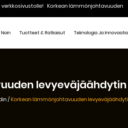
n verkkosivustolle!
Korkean lämmönjohtavuuden
Noin
Tuotteet & Ratkaisut
Teknologia Ja Innovaati
uden levyeväjäähdytin 
din
/
Korkean lämmönjohtavuuden levyeväjäähdyt