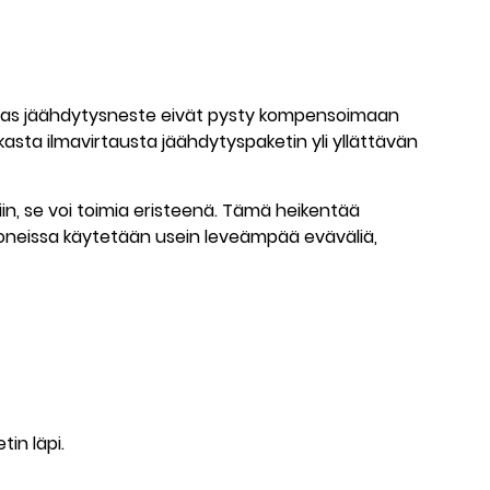
das jäähdytysneste eivät pysty kompensoimaan
sta ilmavirtausta jäähdytyspaketin yli yllättävän
in, se voi toimia eristeenä. Tämä heikentää
koneissa käytetään usein leveämpää eväväliä,
in läpi.