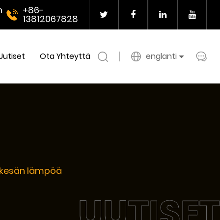
n
+86-
13812067828
Uutiset
Ota Yhteyttä
englanti
 kesän lämpöä
UUTISET