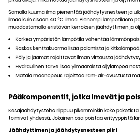
Samalla kuuma ilma pienentää jäähdytysnesteen ja ulko
ilmaa kuin sisään
40 °C
ilmaa. Pienempi lämpötilaero 
muodostamalla eristävän kerroksen jäähdyttimen ja ölj
Korkea ympäristön lämpötila vähentää lämmönpois
Raskas kenttäkuorma lisää palamista ja kitkalämpöä
Pöly ja jäämät rajoittavat ilman virtausta jäähdytysy
Hydraulinen tarve lisää ylimääräistä öljylämpöä nost
Matala maanopeus rajoittaa ram-air-avustusta maa
Pääkomponentit, jotka imevät ja po
Kesäjäähdytysteho riippuu pikemminkin koko paketist
toimivat yhdessä. Jokainen osa poistaa erityyppistä lä
Jäähdyttimen ja jäähdytysnesteen piiri