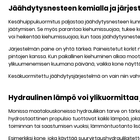
Jäähdytysnesteen kemialla ja järje
Kesähuippukuormitus paljastaa jäähdytysnesteen kunno
jäätymisen. Se myös parantaa kiehumissuojaa, tukee kor
voi heikentää kiehumissuojaa, kun taas jäähdytysnestee
Järjestelmän paine on yhtä tärkeä. Paineistetut korki
pintojen kanssa. Kun paikallinen kiehuminen alkaa moottor
ylikuumenemisen kuumana päivänä, vaikka kone näyttäi
Kesäkuormitettu jäähdytysjärjestelmä on vain niin vahva
Hydraulinen lämpö voi ylikuormittaa 
Monissa maatalouskoneissa hydrauliikan tarve on tärkeä 
hydrostaattinen propulsio tuottavat kaikki lämpöä, joka 
toiminnan tai saastumisen vuoksi, lämmöntuotanto lis
Esimerkiksi kone, joka käyttää suurvirtaushydraulilaite