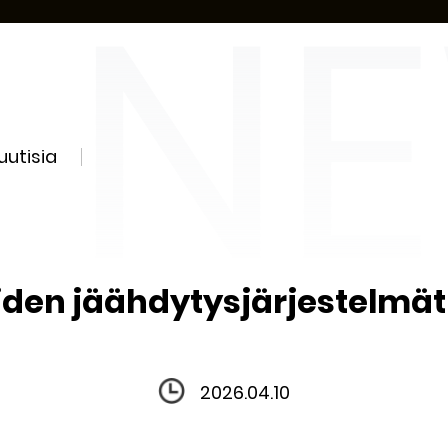
uutisia
den jäähdytysjärjestelmät
2026.04.10