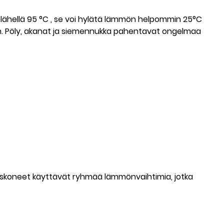
lähellä
95 °C
, se voi hylätä lämmön helpommin
25°C
n. Pöly, akanat ja siemennukka pahentavat ongelmaa
uskoneet käyttävät ryhmää lämmönvaihtimia, jotka