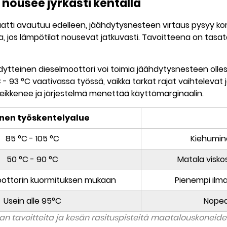
 nousee jyrkästi kentällä
i avautuu edelleen, jäähdytysnesteen virtaus pysyy korke
jos lämpötilat nousevat jatkuvasti. Tavoitteena on tasata l
dytteinen dieselmoottori voi toimia jäähdytysnesteen olles
 - 93 °C
vaativassa työssä, vaikka tarkat rajat vaihtelevat
heikkenee ja järjestelmä menettää käyttömarginaalin.
nen työskentelyalue
85 °C - 105 °C
Kiehumine
50 °C - 90 °C
Matala visko
oottorin kuormituksen mukaan
Pienempi ilm
Usein alle 95°C
Nopea
an tavoitteita ja kesän rasituspisteitä maatalouskoneid