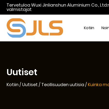
Tervetuloa Wuxi Jinlianshun Aluminium Co., Ltd:
valmistajat
Kotiin
Noi
Uutiset
Kotiin
/
Uutiset
/
Teollisuuden uutisia
/
Kuinka m