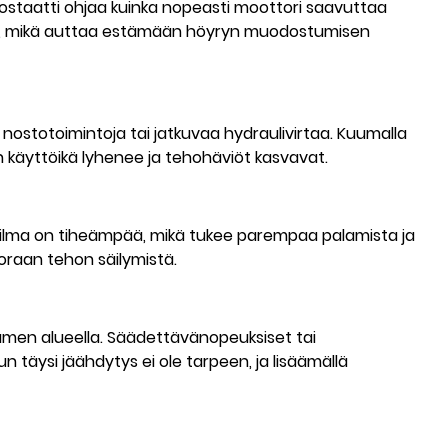
ostaatti ohjaa kuinka nopeasti moottori saavuttaa
että, mikä auttaa estämään höyryn muodostumisen
ta nostotoimintoja tai jatkuvaa hydraulivirtaa. Kuumalla
een käyttöikä lyhenee ja tehohäviöt kasvavat.
uilma on tiheämpää, mikä tukee parempaa palamista ja
raan tehon säilymistä.
ydämen alueella. Säädettävänopeuksiset tai
äysi jäähdytys ei ole tarpeen, ja lisäämällä