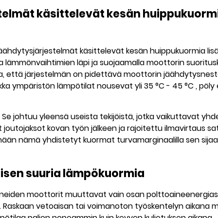
elmät käsittelevät kesän huippukuorm
hdytysjärjestelmät käsittelevät kesän huippukuormia lisää
lämmönvaihtimien läpi ja suojaamalla moottorin suoritusky
a, että järjestelmän on pidettävä moottorin jäähdytysneste,
vaikka ympäristön lämpötilat nousevat yli
35 °C - 45 °C
, pöly
e johtuu yleensä useista tekijöistä, jotka vaikuttavat yhd
t joutojaksot kovan työn jälkeen ja rajoitettu ilmavirtaus s
n nämä yhdistetyt kuormat turvamarginaalilla sen sijaan, et
lisen suuria lämpökuormia
oneiden moottorit muuttavat vain osan polttoaineenergiasta
. Raskaan vetoaisan tai voimanoton työskentelyn aikana m
ämpötilaa paljon nopeammin kuin kevyen kuljetuksen aikana.