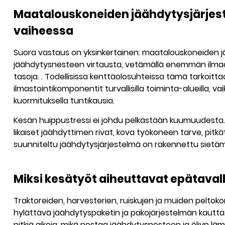
Maatalouskoneiden jäähdytysjärjest
vaiheessa
Suora vastaus on yksinkertainen:
maatalouskoneiden jää
jäähdytysnesteen virtausta, vetämällä enemmän ilmaa 
tasoja.
. Todellisissa kenttäolosuhteissa tämä tarkoitta
ilmastointikomponentit turvallisilla toiminta-alueilla, 
kuormituksella tuntikausia.
Kesän huippustressi ei johdu pelkästään kuumuudesta. S
likaiset jäähdyttimen rivat, kova työkoneen tarve, pitkä
suunniteltu jäähdytysjärjestelmä on rakennettu sietämää
Miksi kesätyöt aiheuttavat epätaval
Traktoreiden, harvesterien, ruiskujen ja muiden peltok
hylättävä jäähdytyspaketin ja pakojärjestelmän kautta
pitkiä aikoja, mikä nostaa jäähdytysnesteen ja öljyn l