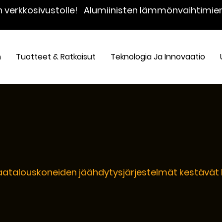
n verkkosivustolle!
Alumiinisten lämmönvaihtimie
n
Tuotteet & Ratkaisut
Teknologia Ja Innovaatio
aatalouskoneiden jäähdytysjärjestelmät kestävät