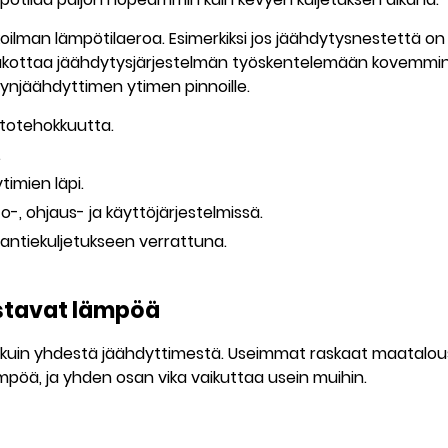
ilman lämpötilaeroa. Esimerkiksi jos jäähdytysnestettä on 
pakottaa jäähdytysjärjestelmän työskentelemään kovemmi
ynjäähdyttimen ytimen pinnoille.
totehokkuutta.
.
timien läpi.
o-, ohjaus- ja käyttöjärjestelmissä.
ntiekuljetukseen verrattuna.
istavat lämpöä
a kuin yhdestä jäähdyttimestä. Useimmat raskaat maatalo
mpöä, ja yhden osan vika vaikuttaa usein muihin.