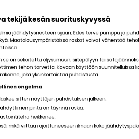
eva tekijä kesän suorituskyvyssä
lmia jäähdytysnesteen sijaan. Edes terve pumppu ja puh
ykyä. Maatalousympäristöissä roskat voivat vähentää tehoka
hteissa.
se on sekoitettu öljysumuun, siitepölyyn tai satojäännöksi
ettimen tehon tarvetta. Kovaan käyttöön suunnitelluissa 
rakenne, joka yksinkertaistaa puhdistusta.
dellinen ongelma
laskee sitten näyttöjen puhdistuksen jälkeen.
ähdyttimen pinta on täynnä roskia.
astointiteho heikkenee.
sä, mikä viittaa rajoittuneeseen ilmaan koko jäähdytyspaket