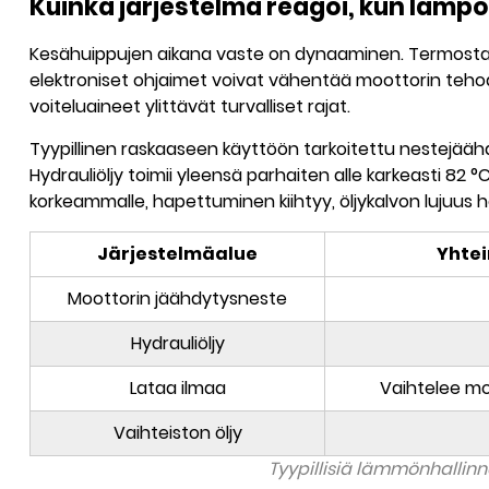
Kuinka järjestelmä reagoi, kun lämpö
Kesähuippujen aikana vaste on dynaaminen. Termostaatt
elektroniset ohjaimet voivat vähentää moottorin tehoa, 
voiteluaineet ylittävät turvalliset rajat.
Tyypillinen raskaaseen käyttöön tarkoitettu nestejääh
Hydrauliöljy toimii yleensä parhaiten alle karkeasti
82 °C
korkeammalle, hapettuminen kiihtyy, öljykalvon lujuus 
Järjestelmäalue
Yhtei
Moottorin jäähdytysneste
Hydrauliöljy
Lataa ilmaa
Vaihtelee m
Vaihteiston öljy
Tyypillisiä lämmönhallinn