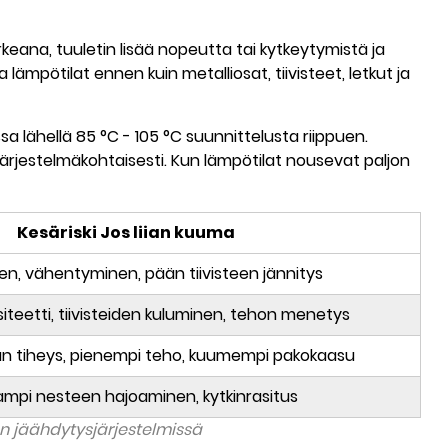
ana, tuuletin lisää nopeutta tai kytkeytymistä ja
ämpötilat ennen kuin metalliosat, tiivisteet, letkut ja
sa lähellä
85 °C - 105 °C
suunnittelusta riippuen.
 järjestelmäkohtaisesti. Kun lämpötilat nousevat paljon
Kesäriski Jos liian kuuma
n, vähentyminen, pään tiivisteen jännitys
siteetti, tiivisteiden kuluminen, tehon menetys
an tiheys, pienempi teho, kuumempi pakokaasu
mpi nesteen hajoaminen, kytkinrasitus
en jäähdytysjärjestelmissä