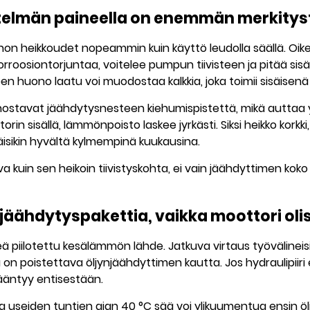
stelmän paineella on enemmän merkityst
n heikkoudet nopeammin kuin käyttö leudolla säällä. Oikea
roosiontorjuntaa, voitelee pumpun tiivisteen ja pitää sisä
n huono laatu voi muodostaa kalkkia, joka toimii sisäisenä
t nostavat jäähdytysnesteen kiehumispistettä, mikä autta
in sisällä, lämmönpoisto laskee jyrkästi. Siksi heikko korkki,
sikin hyvältä kylmempinä kuukausina.
 kuin sen heikoin tiivistyskohta, ei vain jäähdyttimen kok
jäähdytyspakettia, vaikka moottori olis
piilotettu kesälämmön lähde. Jatkuva virtaus työvälineisiin
on poistettava öljynjäähdyttimen kautta. Jos hydraulipiiri e
ääntyy entisestään.
tta useiden tuntien ajan
40 °C
sää voi ylikuumentua ensin ö