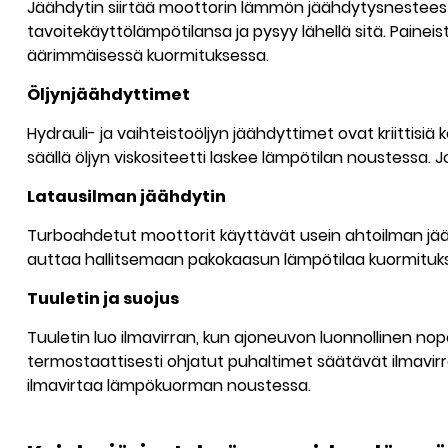
Jäähdytin siirtää moottorin lämmön jäähdytysnesteest
tavoitekäyttölämpötilansa ja pysyy lähellä sitä. Pain
äärimmäisessä kuormituksessa.
Öljynjäähdyttimet
Hydrauli- ja vaihteistoöljyn jäähdyttimet ovat kriittisiä
säällä öljyn viskositeetti laskee lämpötilan noustessa. 
Latausilman jäähdytin
Turboahdetut moottorit käyttävät usein ahtoilman jää
auttaa hallitsemaan pakokaasun lämpötilaa kuormituk
Tuuletin ja suojus
Tuuletin luo ilmavirran, kun ajoneuvon luonnollinen no
termostaattisesti ohjatut puhaltimet säätävät ilmavi
ilmavirtaa lämpökuorman noustessa.