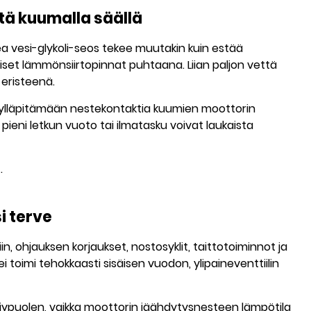
ä kuumalla säällä
 vesi-glykoli-seos tekee muutakin kuin estää
iset lämmönsiirtopinnat puhtaana. Liian paljon vettä
 eristeenä.
a ylläpitämään nestekontaktia kuumien moottorin
 pieni letkun vuoto tai ilmatasku voivat laukaista
o
.
i terve
, ohjauksen korjaukset, nostosyklit, taittotoiminnot ja
i toimi tehokkaasti sisäisen vuodon, ylipaineventtiilin
ljypuolen, vaikka moottorin jäähdytysnesteen lämpötila