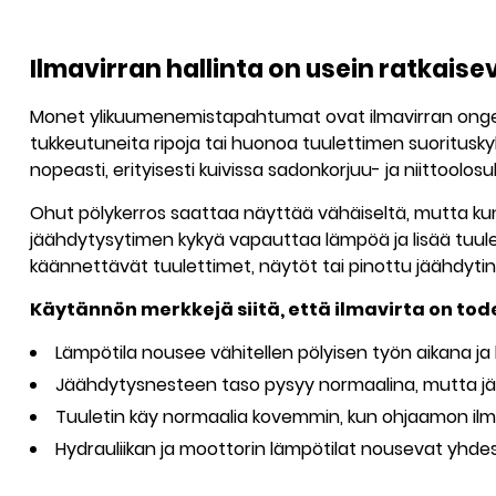
Ilmavirran hallinta on usein ratkais
Monet ylikuumenemistapahtumat ovat ilmavirran onge
tukkeutuneita ripoja tai huonoa tuulettimen suoritusk
nopeasti, erityisesti kuivissa sadonkorjuu- ja niittoolosu
Ohut pölykerros saattaa näyttää vähäiseltä, mutta kun 
jäähdytysytimen kykyä vapauttaa lämpöä ja lisää tuul
käännettävät tuulettimet, näytöt tai pinottu jäähdytin
Käytännön merkkejä siitä, että ilmavirta on to
Lämpötila nousee vähitellen pölyisen työn aikana ja 
Jäähdytysnesteen taso pysyy normaalina, mutta jä
Tuuletin käy normaalia kovemmin, kun ohjaamon ilm
Hydrauliikan ja moottorin lämpötilat nousevat yhdes