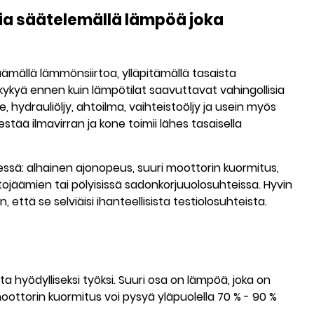
ia säätelemällä lämpöä joka
mällä lämmönsiirtoa, ylläpitämällä tasaista
kyä ennen kuin lämpötilat saavuttavat vahingollisia
 hydrauliöljy, ahtoilma, vaihteistoöljy ja usein myös
 estää ilmavirran ja kone toimii lähes tasaisella
essä: alhainen ajonopeus, suuri moottorin kuormitus,
atojäämien tai pölyisissä sadonkorjuuolosuhteissa. Hyvin
tä se selviäisi ihanteellisista testiolosuhteista.
 hyödylliseksi työksi. Suuri osa on lämpöä, joka on
oottorin kuormitus voi pysyä yläpuolella
70 % - 90 %