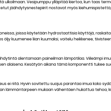
ä ulkoilmaan. Vesipumppu ylläpitää kiertoa, kun taas term
eistetut jäähdytysnestepiirit nostavat myös kiehumispist
 koneissa, joissa käytetään hydrostaattisia käyttöjä, raskai
Jos öljy kuumenee liian kuumaksi, voitelu heikkenee, tiivist
hdytintä alentamaan paineilman lämpötilaa. Viileämpi im
sen alaisena. Kesätyön aikana tämä komponentti tukee suo
peus ei riitä. Hyvin sovitettu suojus parantaa imua koko s
rran lämmöntarpeen mukaan vähentäen hukattua tehoa, kun t